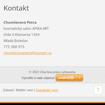
Kontakt
Chumlenová Petra
kosmetický salon APIKA ART
třída V.Klementa 1394
Mladá Boleslav
775 388 973
chumleno
vapetra@
seznam.c
z
© 2013 Všechna práva vyhrazena.
Vytvořte si web zdarma!
Zobrazit:
Mobilní verzi
|
Standardní verzi